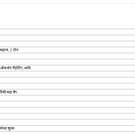
 चढ़ाना, 2 टोन
, ऑफसेट प्रिंटिंग, आदि
ीसी/बड़ा बैग..
मोल्ड शुल्क