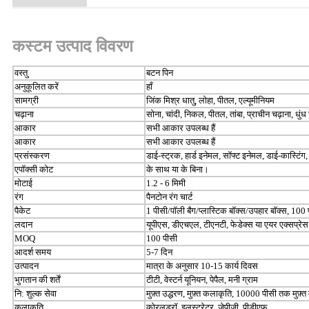
कस्टम उत्पाद विवरण
वस्तु
बटन पिन
अनुकूलित करें
हाँ
सामग्री
जिंक मिश्र धातु, लोहा, पीतल, एल्यूमीनियम
चढ़ाना
सोना, चांदी, निकल, पीतल, तांबा, प्राचीन चढ़ाना, धुंध
आकार
सभी आकार उपलब्ध हैं
आकार
सभी आकार उपलब्ध हैं
प्रसंस्करण
डाई-स्ट्रक, हार्ड इनेमल, सॉफ्ट इनेमल, डाई-कास्टिंग
एपॉक्सी कोट
के साथ या के बिना।
मोटाई
1.2 - 6 मिमी
रंग
पैनटोन रंग चार्ट
पैकेट
1 पीसी/पॉली बैग/प्लास्टिक बॉक्स/उपहार बॉक्स, 100 प
लदान
यूपीएस, डीएचएल, टीएनटी, फेडेक्स या एयर एक्सप्रेस
MOQ
100 पीसी
आदर्श समय
5-7 दिन
उत्पादन
मात्रा के अनुसार 10-15 कार्य दिवस
भुगतान की शर्तें
टीटी, वेस्टर्न यूनियन, पेपैल, मनी ग्राम
नि: शुल्क सेवा
मुफ़्त उद्धरण, मुफ़्त कलाकृति, 10000 पीसी तक मुफ़्त 
कलाकृति
कोरलड्रॉ, इलस्ट्रेटर, जेपीजी, पीडीएफ