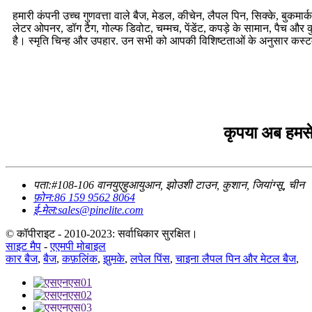
हमारी कंपनी उच्च गुणवत्ता वाले बैज, मेडल, कीचेन, लैपल पिन, सिक्के, बुकमा
लेटर ओपनर, डॉग टैग, गोल्फ डिवोट, चम्मच, पेंडेंट, कपड़े के सामान, पैच और क
है। स्मृति चिन्ह और उपहार. उन सभी को आपकी विशिष्टताओं के अनुसार कस्
कृपया अब हमसे 
पता:
#108-106 वानयुएहुआयुआन, झोउशी टाउन, कुशान, जियांग्सू, चीन
फ़ोन:
86 159 9562 8064
ई-मेल:
sales@pinelite.com
© कॉपीराइट - 2010-2023: सर्वाधिकार सुरक्षित।
साइट मैप
-
एएमपी मोबाइल
कार बैज
,
बैज
,
कफ़लिंक
,
झुमके
,
लपेल पिंस
,
चाइना लैपल पिन और मेटल बैज
,