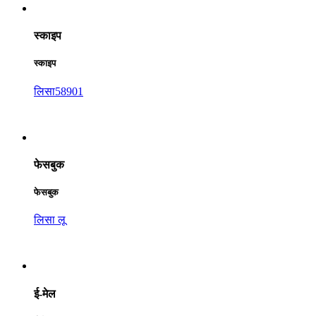
स्काइप
स्काइप
लिसा58901
फेसबुक
फेसबुक
लिसा लू
ई-मेल