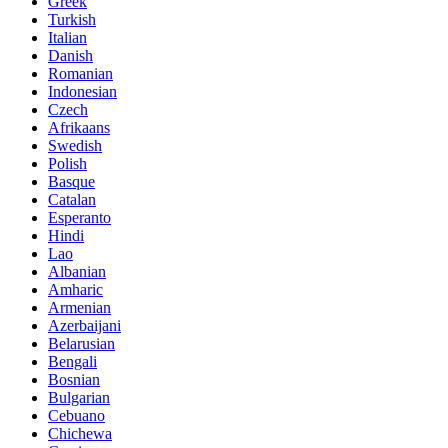
Greek
Turkish
Italian
Danish
Romanian
Indonesian
Czech
Afrikaans
Swedish
Polish
Basque
Catalan
Esperanto
Hindi
Lao
Albanian
Amharic
Armenian
Azerbaijani
Belarusian
Bengali
Bosnian
Bulgarian
Cebuano
Chichewa