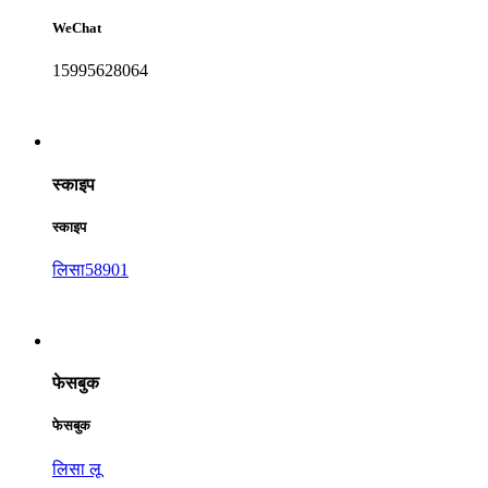
WeChat
15995628064
स्काइप
स्काइप
लिसा58901
फेसबुक
फेसबुक
लिसा लू