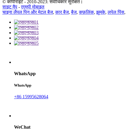
© कॉपीराइट - 2010-2023: सर्वाधिकार सुरक्षित।
साइट मैप
-
एएमपी मोबाइल
चाइना लैपल पिन और मेटल बैज
,
कार बैज
,
बैज
,
कफ़लिंक
,
झुमके
,
लपेल पिंस
,
WhatsApp
WhatsApp
+86 15995628064
WeChat