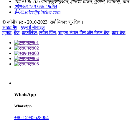
पता:
#108-106 वानयुएहुआयुआन, झोउशी टाउन, कुशान, जियांग्सू, चीन
फ़ोन:
86 159 9562 8064
ई-मेल:
sales@pinelite.com
© कॉपीराइट - 2010-2023: सर्वाधिकार सुरक्षित।
साइट मैप
-
एएमपी मोबाइल
झुमके
,
बैज
,
कफ़लिंक
,
लपेल पिंस
,
चाइना लैपल पिन और मेटल बैज
,
कार बैज
,
WhatsApp
WhatsApp
+86 15995628064