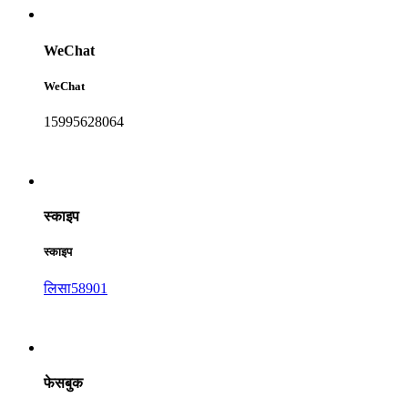
WeChat
WeChat
15995628064
स्काइप
स्काइप
लिसा58901
फेसबुक