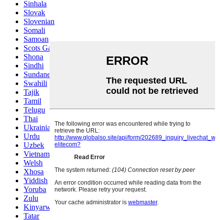
Sinhala
Slovak
Slovenian
Somali
Samoan
Scots Gaelic
Shona
Sindhi
Sundanese
Swahili
Tajik
Tamil
Telugu
Thai
Ukrainian
Urdu
Uzbek
Vietnamese
Welsh
Xhosa
Yiddish
Yoruba
Zulu
Kinyarwanda
Tatar