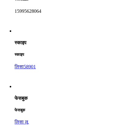
15995628064
स्काइप
स्काइप
लिसा58901
फेसबुक
फेसबुक
लिसा लू