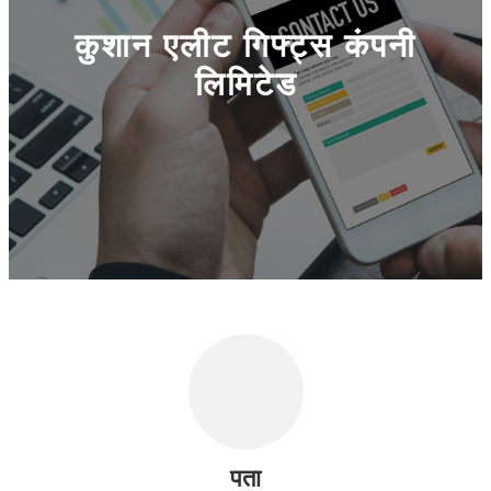
कुशान एलीट गिफ्ट्स कंपनी
लिमिटेड
पता