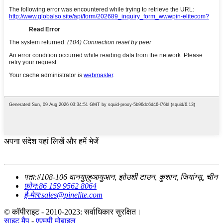
अपना संदेश यहां लिखें और हमें भेजें
पता:
#108-106 वानयुएहुआयुआन, झोउशी टाउन, कुशान, जियांग्सू, चीन
फ़ोन:
86 159 9562 8064
ई-मेल:
sales@pinelite.com
© कॉपीराइट - 2010-2023: सर्वाधिकार सुरक्षित।
साइट मैप
-
एएमपी मोबाइल