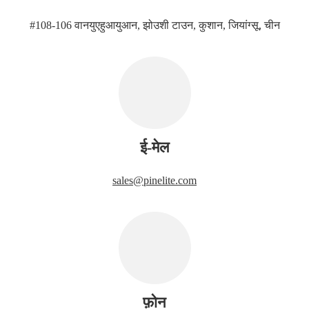
#108-106 वानयुएहुआयुआन, झोउशी टाउन, कुशान, जियांग्सू, चीन
ई-मेल
sales@pinelite.com
फ़ोन