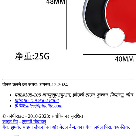
पोस्ट करने का समय: अगस्त-12-2024
पता:
#108-106 वानयुएहुआयुआन, झोउशी टाउन, कुशान, जियांग्सू, चीन
फ़ोन:
86 159 9562 8064
ई-मेल:
sales@pinelite.com
© कॉपीराइट - 2010-2023: सर्वाधिकार सुरक्षित।
साइट मैप
-
एएमपी मोबाइल
बैज
,
झुमके
,
चाइना लैपल पिन और मेटल बैज
,
कार बैज
,
लपेल पिंस
,
कफ़लिंक
,