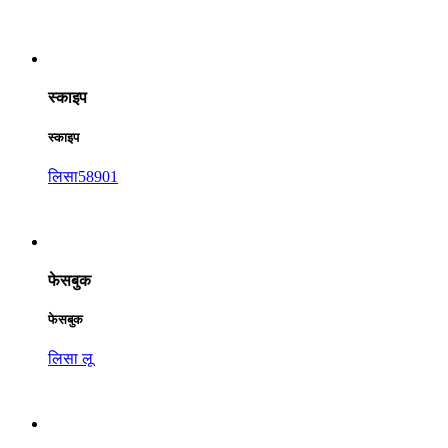
स्काइप
स्काइप
लिसा58901
फेसबुक
फेसबुक
लिसा लू