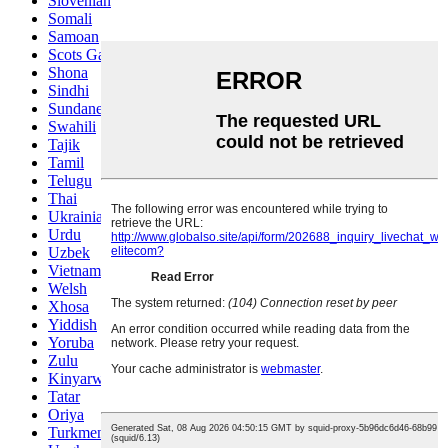
Slovenian
Somali
Samoan
Scots Gaelic
Shona
Sindhi
Sundanese
Swahili
Tajik
Tamil
Telugu
Thai
Ukrainian
Urdu
Uzbek
Vietnamese
Welsh
Xhosa
Yiddish
Yoruba
Zulu
Kinyarwanda
Tatar
Oriya
Turkmen