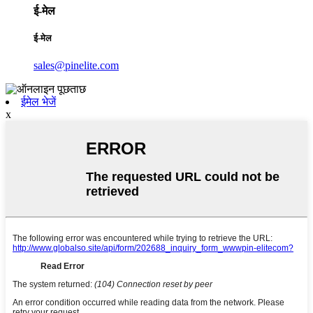
ई-मेल
ई-मेल
sales@pinelite.com
ईमेल भेजें
x